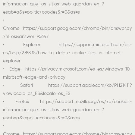
informacion-que-los-sitios-web-guardan-en-?
esab=a&s=politic+cookies&r=0&as=s
•
Chrome https://support.google.com/chrome/bin/answer.py
?hl=es&answer=95647
• Explorer https://support.microsoft.com/es-
es/help/278835/how-to-delete-cookie-files-in-internet-
explorer
• Edge https://privacy.microsoft.com/es-es/windows-10-
microsoft-edge-and-privacy
• Safari https://support.apple.com/kb/PH21411?
viewlocale=es_ES&locale=es_ES
• Firefox https://support.mozilla.org/es/kb/cookies-
informacion-que-los-sitios-web-guardan-en-?
esab=a&s=politic+cookies&r=0&as=s
•
Chrome https://support.google.com/chrome/bin/answer.py