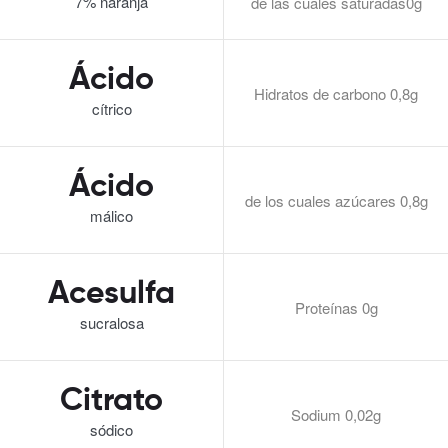
7% naranja
de las cuales saturadas0g
Ácido
Hidratos de carbono 0,8g
cítrico
Ácido
de los cuales azúcares 0,8g
málico
Acesulfa
Proteínas 0g
sucralosa
Citrato
Sodium 0,02g
sódico