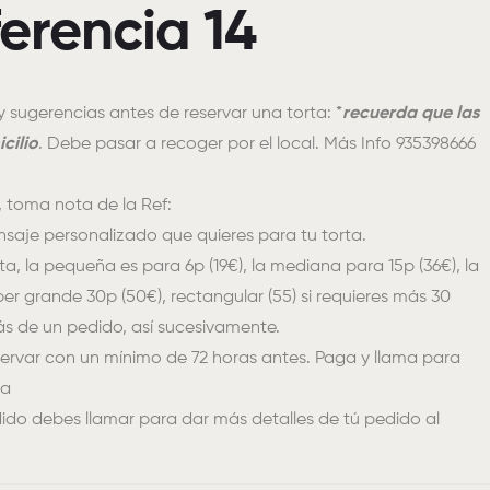
ferencia 14
sugerencias antes de reservar una torta: *
recuerda que las
cilio
. Debe pasar a recoger por el local. Más Info 935398666
, toma nota de la Ref:
saje personalizado que quieres para tu torta.
rta, la pequeña es para 6p (19€), la mediana para 15p (36€), la
er grande 30p (50€), rectangular (55) si requieres más 30
s de un pedido, así sucesivamente.
ervar con un mínimo de 72 horas antes. Paga y llama para
ta
edido debes llamar para dar más detalles de tú pedido al