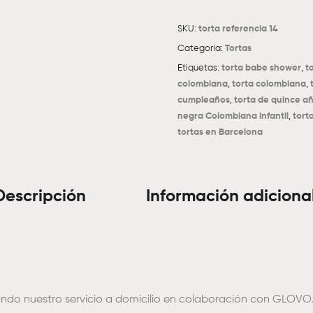
SKU:
torta referencia 14
Categoría:
Tortas
Etiquetas:
torta babe shower
,
t
colombiana
,
torta colombiana
,
cumpleaños
,
torta de quince a
negra Colombiana infantil
,
tort
tortas en Barcelona
Descripción
Información adiciona
ando nuestro servicio a domicilio en colaboración con GLOV