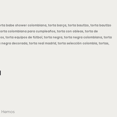
orta babe shower colombiana
,
torta barça
,
torta bautizo
,
torta bautizo
torta colombiana para cumpleaños
,
torta con obleas
,
torta de
ños
,
torta equipos de fútbol
,
torta negra
,
torta negra colombiana
,
torta
a negra decorada
,
torta real madrid
,
torta selección colombia
,
tortas
,
l
O. Hemos