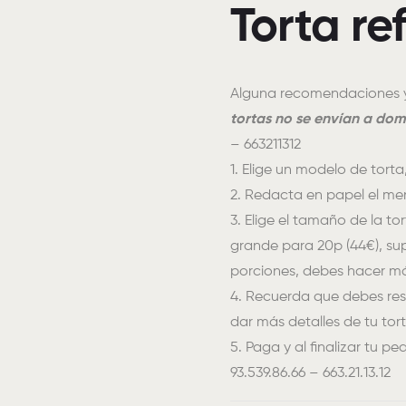
Torta re
Alguna recomendaciones y 
tortas no se envían a domi
– 663211312
1. Elige un modelo de torta
2. Redacta en papel el men
3. Elige el tamaño de la to
grande para 20p (44€), sup
porciones, debes hacer má
4. Recuerda que debes res
dar más detalles de tu tor
5. Paga y al finalizar tu p
93.539.86.66 – 663.21.13.12