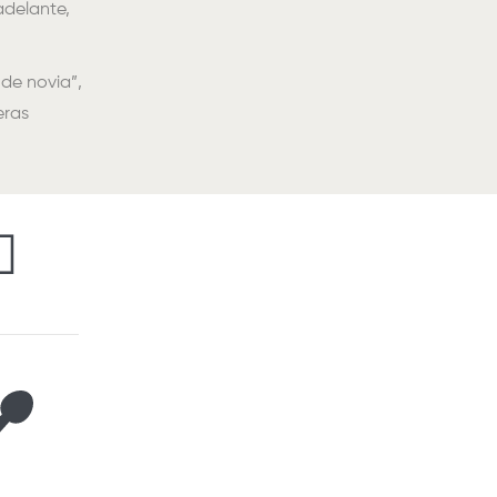
adelante,
de novia”,
eras