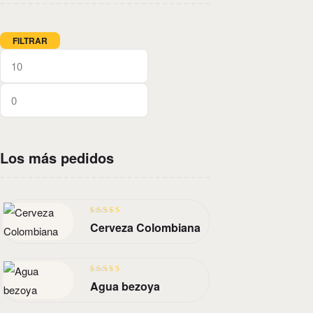
FILTRAR
Los más pedidos
Valorado
Cerveza Colombiana
con
4.40
de
5
Valorado
Agua bezoya
con
3.40
de 5