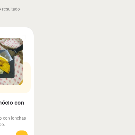
o resultado
hóclo con
o con lonchas
do.