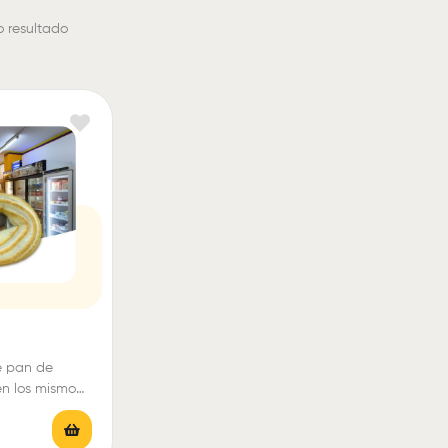
o resultado
e pan de
n los mismo
del pandebono