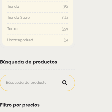
Tienda
(15)
Tienda Store
(14)
Tortas
(29)
Uncategorized
(5)
Búsqueda de productos
Filtro por precios