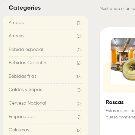
Categories
Mostrando el únic
Arepas
(2)
Arroces
(0)
Bebida especial
(0)
Bebidas Calientes
(6)
Bebidas frías
(13)
Caldos y Sopas
(0)
Roscas
Cerveza Nacional
(0)
Estas roscas d
Empanadas
(1)
queso contiene
ingredientes 
Golosinas
(12)