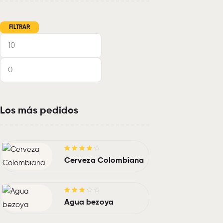
FILTRAR
Los más pedidos
Valorado
Cerveza Colombiana
con
4.40
de
5
Valorado
Agua bezoya
con
3.40
de 5