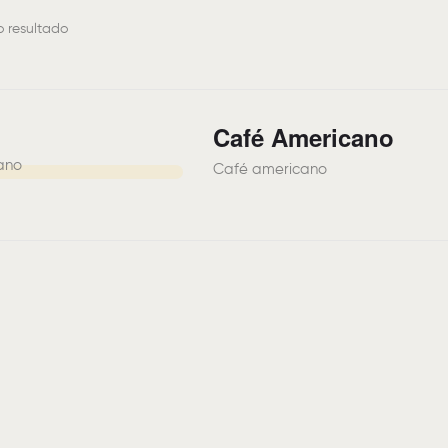
o resultado
Café Americano
Café americano