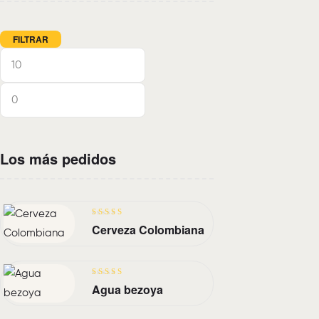
FILTRAR
Los más pedidos
Valorado
Cerveza Colombiana
con
4.40
de
5
Valorado
Agua bezoya
con
3.40
de 5